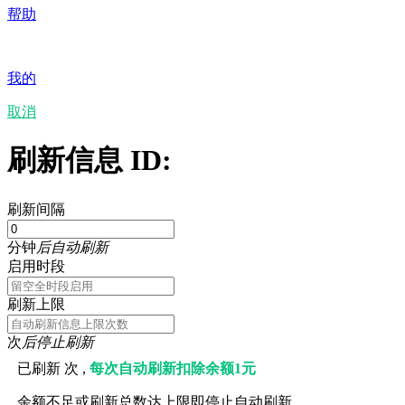
帮助
我的
取消
刷新信息 ID:
刷新间隔
分钟
后自动刷新
启用时段
刷新上限
次
后停止刷新
已刷新
次 ,
每次自动刷新扣除余额1元
余额不足或刷新总数达上限即停止自动刷新