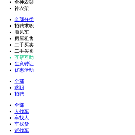
全神农架
神农架
全部分类
招聘求职
顺风车
房屋租售
二手买卖
二手买卖
互帮互助
生意转让
优惠活动
全部
求职
招聘
全部
人找车
车找人
车找货
货找车