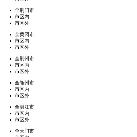
全荆门市
市区内
市区外
全黄冈市
市区内
市区外
全荆州市
市区内
市区外
全随州市
市区内
市区外
全潜江市
市区内
市区外
全天门市