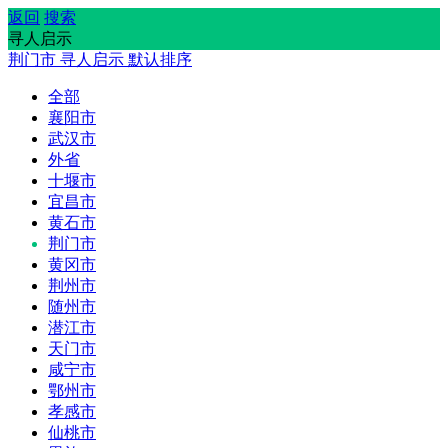
返回
搜索
寻人启示
荆门市
寻人启示
默认排序
全部
襄阳市
武汉市
外省
十堰市
宜昌市
黄石市
荆门市
黄冈市
荆州市
随州市
潜江市
天门市
咸宁市
鄂州市
孝感市
仙桃市