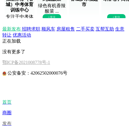
城）中考体育
市
绿色有机香辣
训练中心
酸菜 ...
专注于中考体
+关注
+关注
育项 ...
+关注
+关注
最新发布
招聘求职
顺风车
房屋租售
二手买卖
互帮互助
生意
转让
优惠活动
正在加载
没有更多了
鄂ICP备2021008778号-1
公安备安：42062502000076号
首页
商圈
发布