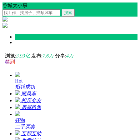
谷城大小事
搜索
浏览:
3.93
亿
发布:
7.6
万
分享:
4
万
签到
Hot
招聘求职
顺风车
相亲交友
房屋租售
好物
二手买卖
互帮互助