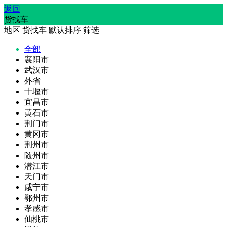
返回
货找车
地区
货找车
默认排序
筛选
全部
襄阳市
武汉市
外省
十堰市
宜昌市
黄石市
荆门市
黄冈市
荆州市
随州市
潜江市
天门市
咸宁市
鄂州市
孝感市
仙桃市