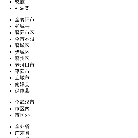
恩施
神农架
全襄阳市
谷城县
襄阳市区
全市不限
襄城区
樊城区
襄州区
老河口市
枣阳市
宜城市
南漳县
保康县
全武汉市
市区内
市区外
全外省
广东省