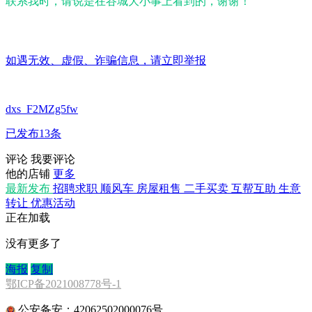
联系我时，请说是在谷城大小事上看到的，谢谢！
如遇无效、虚假、诈骗信息，请立即举报
dxs_F2MZg5fw
已发布13条
评论
我要评论
他的店铺
更多
最新发布
招聘求职
顺风车
房屋租售
二手买卖
互帮互助
生意
转让
优惠活动
正在加载
没有更多了
海报
复制
鄂ICP备2021008778号-1
公安备安：42062502000076号