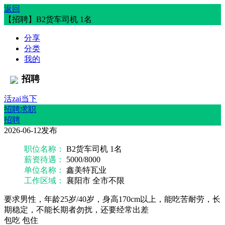
返回
【招聘】B2货车司机 1名
分享
分类
我的
招聘
活zai当下
招聘求职
招聘
2026-06-12发布
职位名称：
B2货车司机 1名
薪资待遇：
5000/8000
单位名称：
鑫美特瓦业
工作区域：
襄阳市 全市不限
要求男性，年龄25岁/40岁，身高170cm以上，能吃苦耐劳，长
期稳定，不能长期者勿扰，还要经常出差
包吃
包住