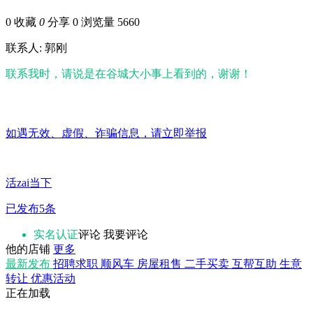
0
收藏
0
分享 0
浏览量 5660
联系人: 郭刚
联系我时，请说是在谷城大小事上看到的，谢谢！
如遇无效、虚假、诈骗信息，请立即举报
活zai当下
已发布5条
实名认证
评论
我要评论
他的店铺
更多
最新发布
招聘求职
顺风车
房屋租售
二手买卖
互帮互助
生意
转让
优惠活动
正在加载