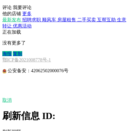
评论
我要评论
他的店铺
更多
最新发布
招聘求职
顺风车
房屋租售
二手买卖
互帮互助
生意
转让
优惠活动
正在加载
没有更多了
海报
复制
鄂ICP备2021008778号-1
公安备安：42062502000076号
取消
刷新信息 ID: