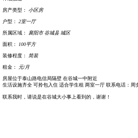
房产类型：
小区房
户ㅤㅤ型：
2室一厅
所属区域：
襄阳市 谷城县 城区
面ㅤㅤ积：
100平方
装修程度：
简装
租ㅤㅤ金：
元/月
房屋位于泰山路电信局隔壁 在谷城一中附近
生活设施齐全 可拎包入住 适合学生租 两室一厅 联系电话：周女士13
联系我时，请说是在谷城大小事上看到的，谢谢！