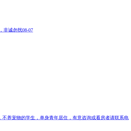
3，非诚勿扰
08-07
，不养宠物的学生，单身青年居住，有意咨询或看房者请联系电