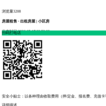
浏览量3208
房屋租售 · 出租房屋 | 小区房
发布时间
2026-05-17 22:52:02
扫码打电话
安全小贴士：以各种理由收取费⽤（押/定⾦、报名费、充值
详细描述