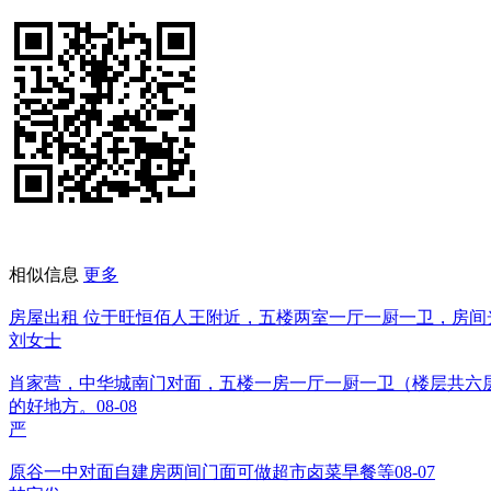
相似信息
更多
房屋出租 位于旺恒佰人王附近，五楼两室一厅一厨一卫，房间光线
刘女士
肖家营，中华城南门对面，五楼一房一厅一厨一卫（楼层共六层
的好地方。
08-08
严
原谷一中对面自建房两间门面可做超市卤菜早餐等
08-07