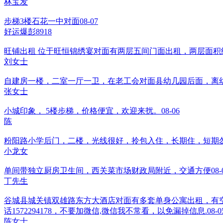
林宝发
步梯3楼石花一中对面
08-07
好运爆彭8918
旺铺出租 位于旺恒锦绣宴对面有两层五间门面出租，两层面积约38
刘女士
自建房一楼，二室一厅一卫，在老工会对面县幼几园后面，离
张女士
小城印象， 5楼步梯，价格便宜，欢迎来扰。
08-06
陈
粉阳路小学后门，二楼，光线很好，拎包入住，长期住，短期
小龙女
单间带独立厨房卫生间，西关菜市场财政局附近，交通方便
08-
丁先生
谷城县城关镇双雄路东方大酒店对面有多套单身公寓出租，有
话1572294178，不要加微信,微信我不常看，以免漏掉信息.
08-0
陈女士