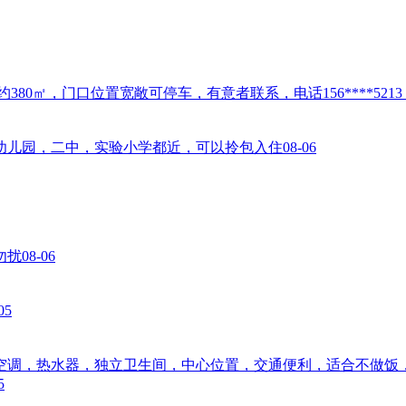
0㎡，门口位置宽敞可停车，有意者联系，电话156****521
幼儿园，二中，实验小学都近，可以拎包入住
08-06
勿扰
08-06
05
空调，热水器，独立卫生间，中心位置，交通便利，适合不做饭
5