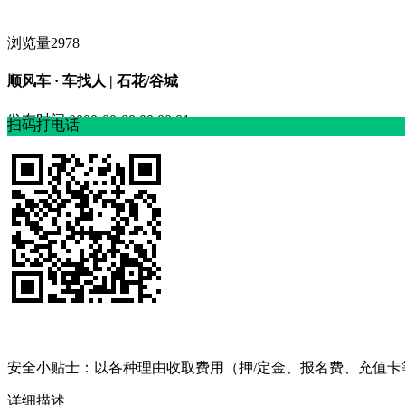
浏览量2978
顺风车 · 车找人 | 石花/谷城
发布时间
0000-00-00 00:00:01
扫码打电话
安全小贴士：以各种理由收取费⽤（押/定⾦、报名费、充值
详细描述