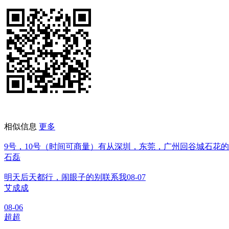
相似信息
更多
9号，10号（时间可商量）有从深圳，东莞，广州回谷城石花
石磊
明天后天都行，闹眼子的别联系我
08-07
艾成成
08-06
超超