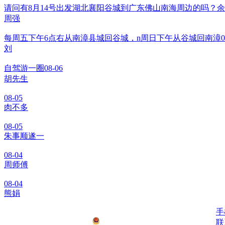
请问有8月14号出发湖北襄阳谷城到广东佛山南海周边的吗？
周强
每周五下午6点右从南漳县城回谷城，n周日下午从谷城回南漳
0
刘
自驾游一圈
08-06
胡先生
08-05
肉不多
08-05
朱事顺遂一
08-04
周师傅
08-04
熊娟
鄂ICP备2021008778号-1
手
公安备安：42062502000076号
联