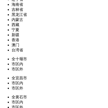
海南省
吉林省
黑龙江省
内蒙古
西藏
宁夏
新疆
香港
澳门
台湾省
全十堰市
市区内
市区外
全宜昌市
市区内
市区外
全黄石市
市区内
市区外