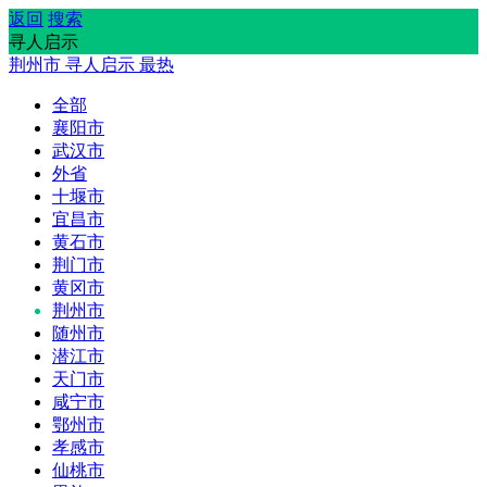
返回
搜索
寻人启示
荆州市
寻人启示
最热
全部
襄阳市
武汉市
外省
十堰市
宜昌市
黄石市
荆门市
黄冈市
荆州市
随州市
潜江市
天门市
咸宁市
鄂州市
孝感市
仙桃市