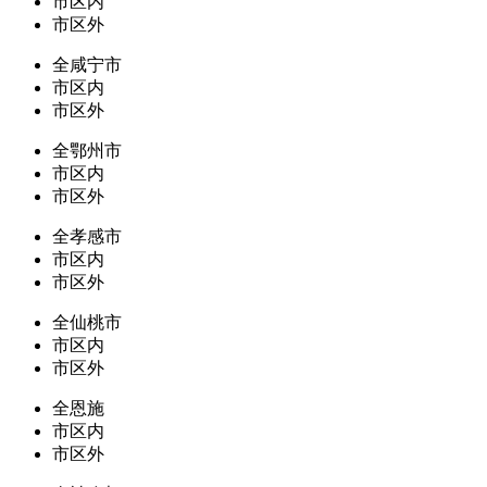
市区内
市区外
全咸宁市
市区内
市区外
全鄂州市
市区内
市区外
全孝感市
市区内
市区外
全仙桃市
市区内
市区外
全恩施
市区内
市区外