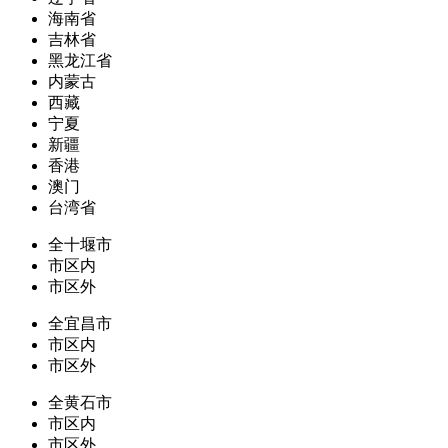
海南省
吉林省
黑龙江省
内蒙古
西藏
宁夏
新疆
香港
澳门
台湾省
全十堰市
市区内
市区外
全宜昌市
市区内
市区外
全黄石市
市区内
市区外