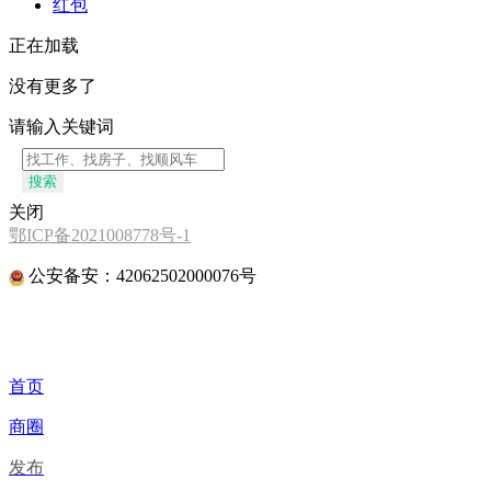
红包
正在加载
没有更多了
请输入关键词
搜索
关闭
鄂ICP备2021008778号-1
公安备安：42062502000076号
首页
商圈
发布